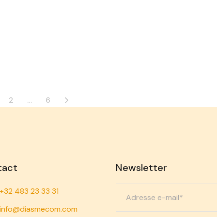
2
…
6
tact
Newsletter
+32 483 23 33 31
info@diasmecom.com