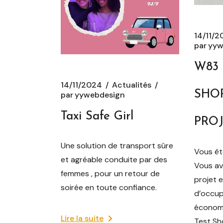
14/11/
par
yyw
W83 
14/11/2024
Actualités
SHOP
par
yywebdesign
Taxi Safe Girl
PRO
Une solution de transport sûre
Vous êt
et agréable conduite par des
Vous av
femmes , pour un retour de
projet e
soirée en toute confiance.
d’occup
économi
Lire la suite
Test S