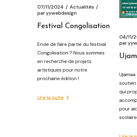
07/11/2024
Actualités
par
yywebdesign
Festival Congolisation
04/11/
par
yyw
Envie de faire partie du festival
Congolisation ? Nous sommes
Ujam
en recherche de projets
artistiques pour notre
Ujamaa 
prochaine édition !
soutien
qui pro
Lire la suite
accomp
pour aid
scolair
Lire la 