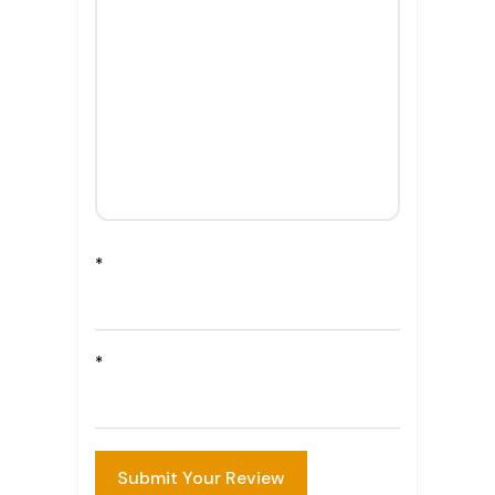
*
*
Submit Your Review