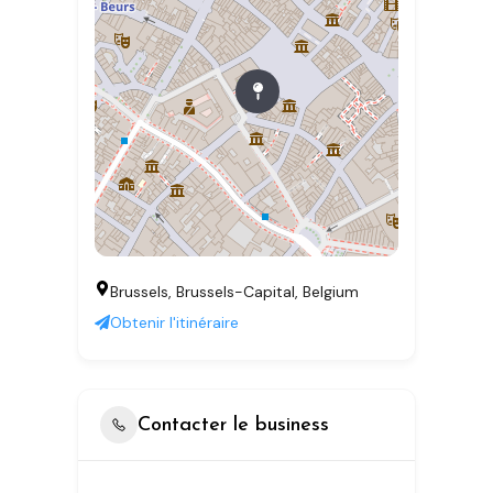
Brussels, Brussels-Capital, Belgium
Obtenir l'itinéraire
Contacter le business