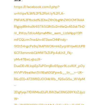
Site :
https://l.facebook.com/l.php?
u=https%3A%2F%2Fbit.ly%2FLA-
PNFIA%3Ffbclid%3DIwZXh0bgNhZW0CMTAAA
R1gjqdRlnhuIXr6ST45GRtSv2mNeQvA53skT1nD
iV_RWzuTdUoA8jmaMNc_aem_Llz1sNppY3Pl
mFCQLrm7nw&h=AT3weCHNFndy-
5f2t54rgcPs9q7AAPIWOKmHiZyrpWVjwKUUPB
6CF3zmmnbCkMWTkZUPp4dLh3_Fkj-
yMv4TBwLxjbzJX-
DueDEv9LIopEp7uPOmjBo65ppr9LcxXUf_pOy
HVVPV9eaIAwt5VX6aN3GPpw&__tn__=-UK-
R&c[0]=AT2W8l2JOOHkWb_fQSsG5u_WVlpM
-
2DgfyqsTfDWMsd2uFL8WZlaC8NG39YXzZJjyz
W-