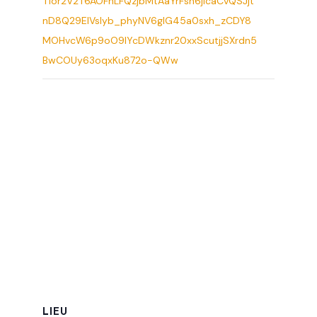
T1or2V2T6AOFhLFQzjbMtAaYrFsn6jIcaCvQSJjt
nD8Q29EIVsIyb_phyNV6glG45a0sxh_zCDY8
MOHvcW6p9oO9lYcDWkznr20xxScutjjSXrdn5
BwCOUy63oqxKu872o-QWw
LIEU